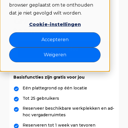
BASIC
browser geplaatst om te onthouden
Perfect voor kleine teams die net beginnen.
dat je niet gevolgd wilt worden.
Gratis voor
Cookie-instellingen
teams
Accepteren
Aan de slag
Weigeren
Geen creditcard nodig,
upgrade
mogelijk
Basisfuncties zijn gratis voor jou
Eén plattegrond op één locatie
Tot 25 gebruikers
Reserveer beschikbare werkplekken en ad-
hoc vergaderruimtes
Reserveren tot 1 week van tevoren