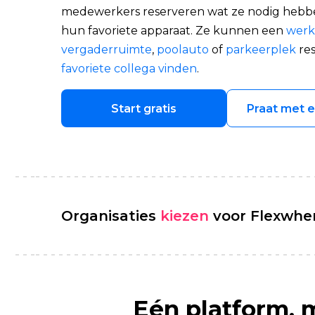
medewerkers reserveren wat ze nodig hebben
hun favoriete apparaat. Ze kunnen een
werk
vergaderruimte
,
poolauto
of
parkeerplek
res
favoriete collega vinden
.
Start gratis
Praat met 
Organisaties
kiezen
voor Flexwhe
Eén platform, 