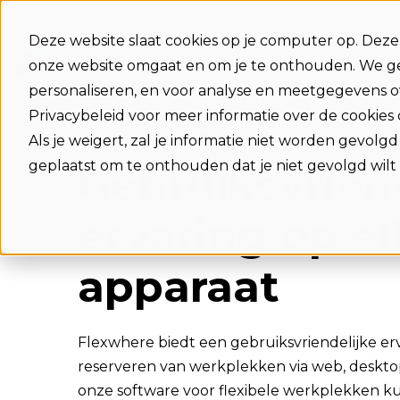
Deze website slaat cookies op je computer op. Dez
Functies
Integraties
Voordele
onze website omgaat en om je te onthouden. We ge
personaliseren, en voor analyse en meetgegevens ov
Privacybeleid voor meer informatie over de cookies
Toegang vanaf elk apparaat
Als je weigert, zal je informatie niet worden gevolg
geplaatst om te onthouden dat je niet gevolgd wilt
Gebruiksvrien
ervaring op el
apparaat
Flexwhere biedt een gebruiksvriendelijke er
reserveren van werkplekken via web, deskto
onze software voor flexibele werkplekken 