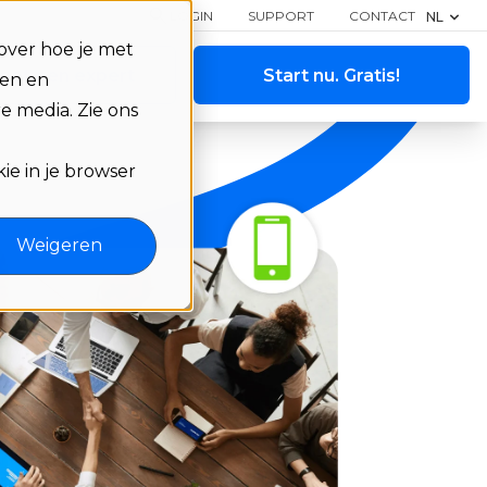
LOGIN
SUPPORT
CONTACT
NL
over hoe je met
met een expert
Start nu. Gratis!
ren en
e media. Zie ons
ie in je browser
Weigeren