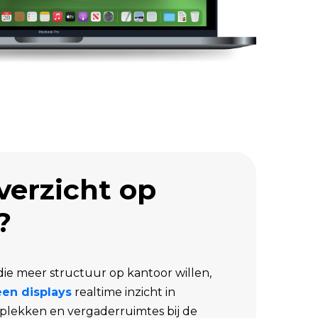
verzicht op
?
 die meer structuur op kantoor willen,
en displays
realtime inzicht in
plekken en vergaderruimtes bij de