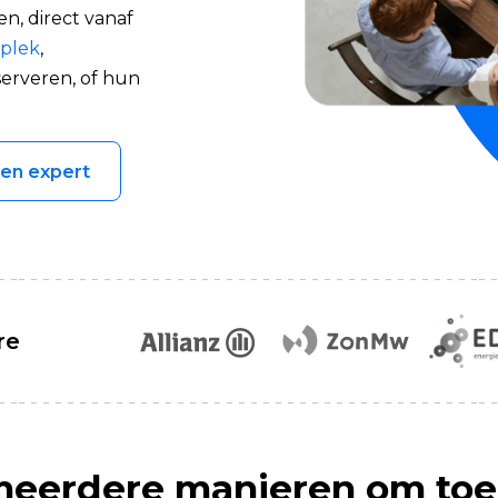
, direct vanaf
plek
,
erveren, of hun
een expert
re
meerdere manieren om toe