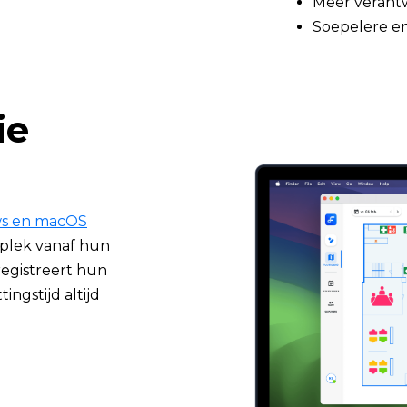
Meer verantw
Soepelere e
ie
ws en macOS
plek vanaf hun
registreert hun
ingstijd altijd