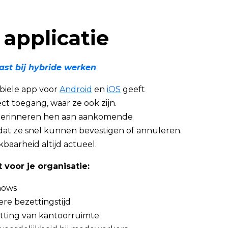
 applicatie
 past bij hybride werken
iele app voor
Andro
id
en
iOS
geeft
t toegang, waar ze ook zijn.
erinneren hen aan aankomende
dat ze snel kunnen bevestigen of annuleren.
ikbaarheid altijd actueel.
 voor je organisatie:
hows
re bezettingstijd
tting van kantoorruimte