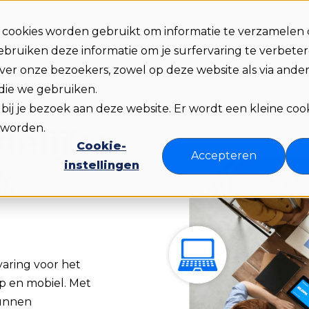
e cookies worden gebruikt om informatie te verzamelen 
Praat 
n
Prijzen
Over ons
Bronnen
bruiken deze informatie om je surfervaring te verbete
er onze bezoekers, zowel op deze website als via ander
 die we gebruiken.
d bij je bezoek aan deze website. Er wordt een kleine cook
 worden.
delijke
Cookie-
Accepteren
instellingen
k
varing voor het
p en mobiel. Met
kunnen