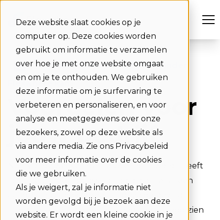
Deze website slaat cookies op je
computer op. Deze cookies worden
gebruikt om informatie te verzamelen
over hoe je met onze website omgaat
Waarom jouw bedrijf niet zonder
en om je te onthouden. We gebruiken
Flexwhere kan
deze informatie om je surfervaring te
Voordelen voor
verbeteren en personaliseren, en voor
analyse en meetgegevens over onze
jouw bedrijf
bezoekers, zowel op deze website als
via andere media. Zie ons Privacybeleid
voor meer informatie over de cookies
Nu hybride werken de nieuwe norm wordt, heeft
die we gebruiken.
jouw bedrijf een oplossing nodig die niet alleen
Als je weigert, zal je informatie niet
aanpast, maar ook floreert in deze omgeving.
worden gevolgd bij je bezoek aan deze
Flexwhere is ontworpen om bedrijven te voorzien
website. Er wordt een kleine cookie in je