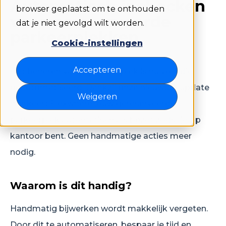
Automatisch inchecken
browser geplaatst om te onthouden
voor gereserveerde
dat je niet gevolgd wilt worden.
parkeerplekken
Cookie-instellingen
Accepteren
Het beheren van je parkeerplek is nu volledig
geautomatiseerd. Dankzij onze nieuwste update
Weigeren
markeert Flexwhere jouw gereserveerde
parkeerplek automatisch als bezet zodra je op
kantoor bent. Geen handmatige acties meer
nodig.
Waarom is dit handig?
Handmatig bijwerken wordt makkelijk vergeten.
Door dit te automatiseren, bespaar je tijd en