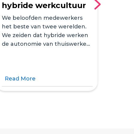
hybride werkcultuur
Flex
favo
We beloofden medewerkers
het beste van twee werelden.
gebr
We zeiden dat hybride werken
Het dr
de autonomie van thuiswerken
wie wa
zou combineren met de
burea
energie van...
het do
zoekto
Read More
Read