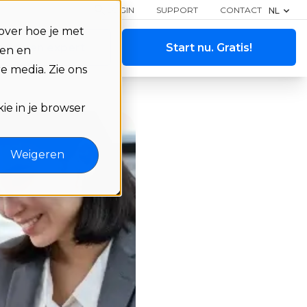
LOGIN
SUPPORT
CONTACT
NL
over hoe je met
met een expert
Start nu. Gratis!
ren en
e media. Zie ons
ie in je browser
Weigeren