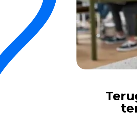
Teru
te