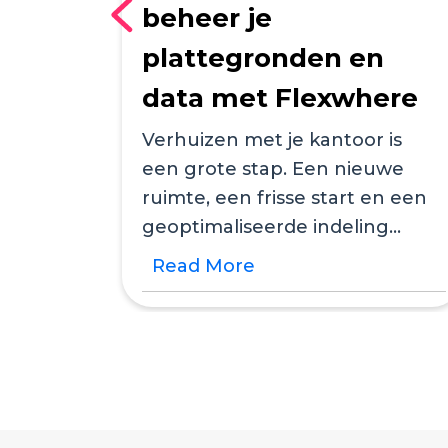
beheer je
e
plattegronden en
data met Flexwhere
ag
 om
Verhuizen met je kantoor is
een grote stap. Een nieuwe
ruimte, een frisse start en een
geoptimaliseerde indeling
geven energie. Tegelijk komt
Read More
er...