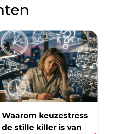
hten
Waarom keuzestress
De p
de stille killer is van
func