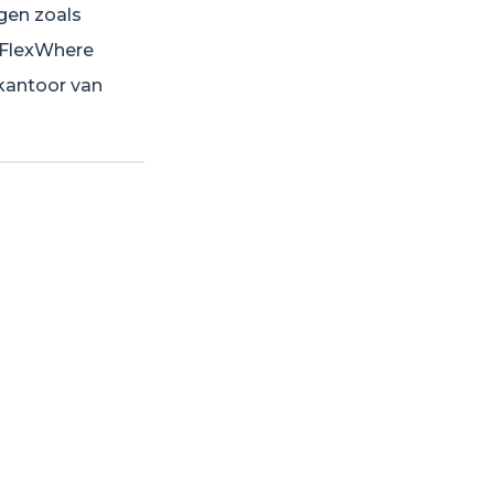
gen zoals
 FlexWhere
 kantoor van