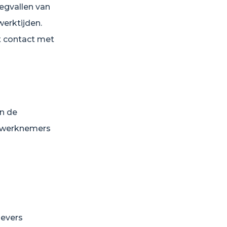
egvallen van
werktijden.
t contact met
en de
j werknemers
gevers