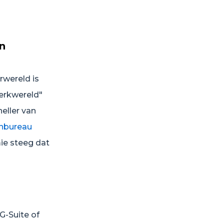
n
rwereld is
erkwereld"
eller van
anbureau
ie steeg dat
G-Suite of