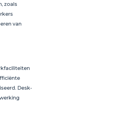
, zoals
rkers
eren van
faciliteiten
ficiënte
seerd. Desk-
nwerking