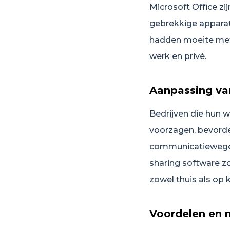
Microsoft Office zi
gebrekkige apparat
hadden moeite met
werk en privé.
Aanpassing va
Bedrijven die hun w
voorzagen, bevorde
communicatiewegen
sharing software 
zowel thuis als op 
Voordelen en 