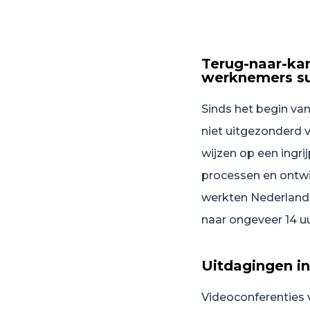
Terug-naar-kan
werknemers s
Sinds het begin va
niet uitgezonderd 
wijzen op een ingri
processen en ontwi
werkten Nederlande
naar ongeveer 14 u
Uitdagingen i
Videoconferenties 