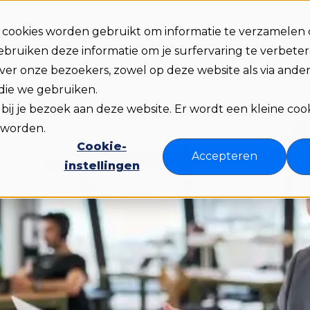
e cookies worden gebruikt om informatie te verzamelen 
Praat 
n
Prijzen
Over ons
Bronnen
bruiken deze informatie om je surfervaring te verbete
er onze bezoekers, zowel op deze website als via ander
 die we gebruiken.
d bij je bezoek aan deze website. Er wordt een kleine cook
 worden.
Cookie-
Accepteren
instellingen