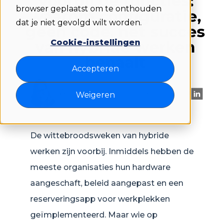
Voorbij de functies:
browser geplaatst om te onthouden
waarom configuratie,
dat je niet gevolgd wilt worden.
geen code, het succes
van hybride werken
Cookie-instellingen
bepaalt
Accepteren
Written by Samantha van Putten
Weigeren
De wittebroodsweken van hybride
werken zijn voorbij. Inmiddels hebben de
meeste organisaties hun hardware
aangeschaft, beleid aangepast en een
reserveringsapp voor werkplekken
geïmplementeerd. Maar wie op