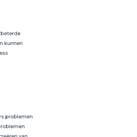
rbeterde
en kunnen
ress
ers problemen
problemen
 creëren van