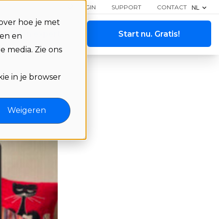
LOGIN
SUPPORT
CONTACT
NL
over hoe je met
met een expert
Start nu. Gratis!
ren en
e media. Zie ons
ie in je browser
Weigeren