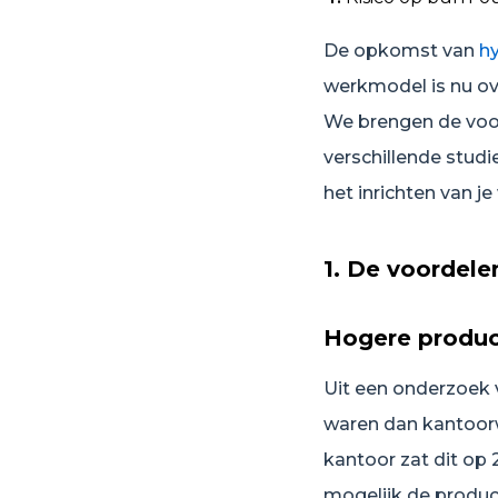
De opkomst van
h
werkmodel is nu ov
We brengen de voor
verschillende stud
het inrichten van 
1. De voordele
Hogere product
Uit een onderzoek 
waren dan kantoorwe
kantoor zat dit op 
mogelijk de produc