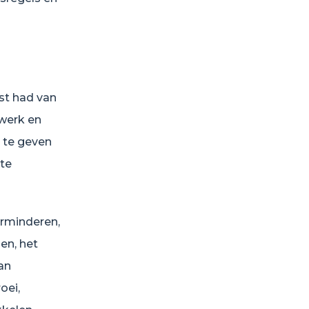
st had van
 werk en
t te geven
 te
erminderen,
en, het
van
oei,