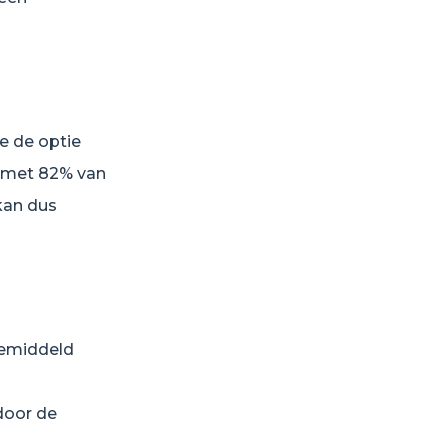
e de optie
n met 82% van
 kan dus
gemiddeld
door de