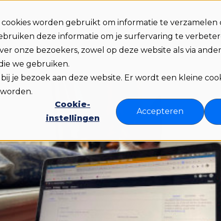
e cookies worden gebruikt om informatie te verzamelen 
Praat 
n
Prijzen
Over ons
Bronnen
bruiken deze informatie om je surfervaring te verbete
er onze bezoekers, zowel op deze website als via ander
 die we gebruiken.
d bij je bezoek aan deze website. Er wordt een kleine cook
 worden.
Cookie-
Accepteren
instellingen