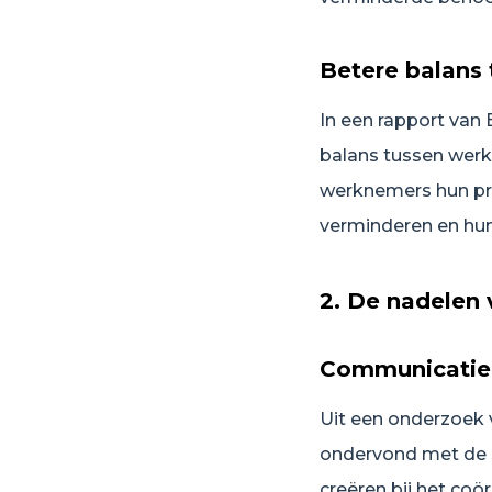
Betere balans 
In een rapport van
balans tussen werk
werknemers hun pro
verminderen en hun
2. De nadelen
Communicatie
Uit een onderzoek 
ondervond met de 
creëren bij het coö