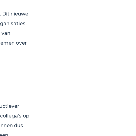
 Dit nieuwe
ganisaties.
s van
 nemen over
uctiever
collega’s op
kunnen dus
 een