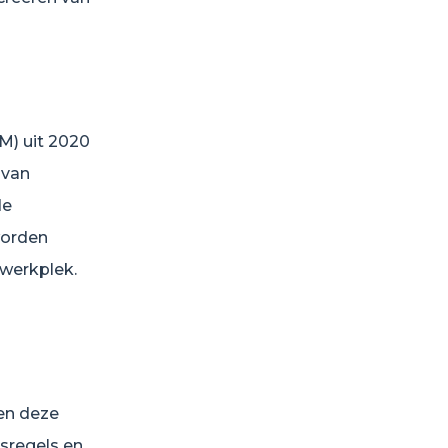
M) uit 2020
 van
de
worden
werkplek.
en deze
sregels en