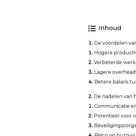
Inhoud
De voordelen va
Hogere productiv
Verbeterde werk
Lagere overhead
Betere balans tu
De nadelen van 
Communicatie e
Potentieel voor 
Beveiligingszorg
Risico op burn-o