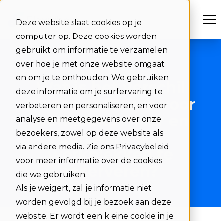
Deze website slaat cookies op je
computer op. Deze cookies worden
gebruikt om informatie te verzamelen
over hoe je met onze website omgaat
en om je te onthouden. We gebruiken
Wat is het verschil
deze informatie om je surfervaring te
tussen software voor
verbeteren en personaliseren, en voor
werkplekbeheer en
analyse en meetgegevens over onze
bezoekers, zowel op deze website als
software om
via andere media. Zie ons Privacybeleid
werkplekken te
voor meer informatie over de cookies
reserveren?
die we gebruiken.
Als je weigert, zal je informatie niet
worden gevolgd bij je bezoek aan deze
website. Er wordt een kleine cookie in je