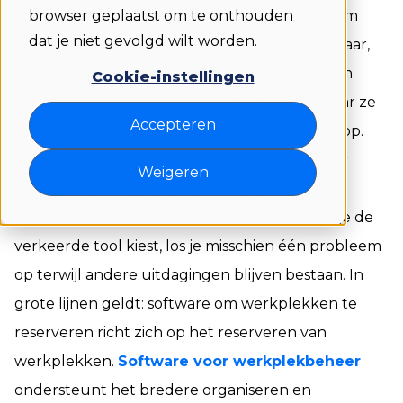
Software voor werkplekbeheer en software om
browser geplaatst om te onthouden
dat je niet gevolgd wilt worden.
werkplekken te reserveren lijken sterk op elkaar,
maar ze zijn niet hetzelfde. Beide tools worden
Cookie-instellingen
gebruikt in flexibele kantooromgevingen, maar ze
Accepteren
lossen verschillende niveaus van afstemming op.
Het verschil begrijpen is belangrijk, vooral voor
Weigeren
organisaties met hybride roosters, parttime
medewerkers of gedeelde werkplekken. Als je de
verkeerde tool kiest, los je misschien één probleem
op terwijl andere uitdagingen blijven bestaan. In
grote lijnen geldt: software om werkplekken te
reserveren richt zich op het reserveren van
werkplekken.
Software voor werkplekbeheer
ondersteunt het bredere organiseren en