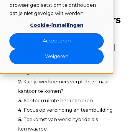
browser geplaatst om te onthouden
Hybride werken in
dat je niet gevolgd wilt worden.
2025: wat werkgevers
Cookie-instellingen
moeten weten
Accepteren
Written by Eryka Chowaniec
Weigeren
Hybride werken: de nieuwe cultuur
Kan je werknemers verplichten naar
kantoor te komen?
Kantoorruimte herdefiniëren
Focus op verbinding en teambuilding
Toekomst van werk: hybride als
kernwaarde