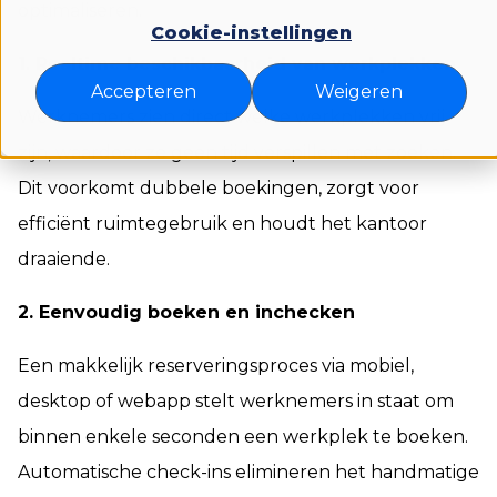
optimaliseren.
Cookie-instellingen
1. Realtime beschikbaarheid van werkplekken
Accepteren
Weigeren
Werknemers zien direct welke werkplekken vrij
zijn, waardoor ze geen tijd verspillen met zoeken.
Dit voorkomt dubbele boekingen, zorgt voor
efficiënt ruimtegebruik en houdt het kantoor
draaiende.
2. Eenvoudig boeken en inchecken
Een makkelijk reserveringsproces via mobiel,
desktop of webapp stelt werknemers in staat om
binnen enkele seconden een werkplek te boeken.
Automatische check-ins elimineren het handmatige