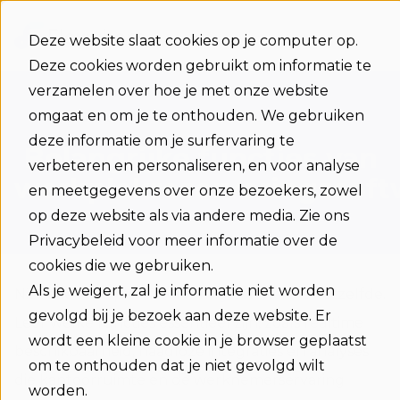
Deze website slaat cookies op je computer op.
Deze cookies worden gebruikt om informatie te
verzamelen over hoe je met onze website
omgaat en om je te onthouden. We gebruiken
deze informatie om je surfervaring te
Belangrijke functies van
verbeteren en personaliseren, en voor analyse
werkplekreserveringssoft
en meetgegevens over onze bezoekers, zowel
op deze website als via andere media. Zie ons
Privacybeleid voor meer informatie over de
cookies die we gebruiken.
Als je weigert, zal je informatie niet worden
Niet alle
werkplekreserveringssoftware
is hetzelfde.
gevolgd bij je bezoek aan deze website. Er
Leer welke functies essentieel zijn, zoals realtime
wordt een kleine cookie in je browser geplaatst
beschikbaarheid, naadloze integraties en analyses
om te onthouden dat je niet gevolgd wilt
die kantoorruimte en de werknemerservaring
worden.