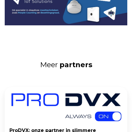
Meer
partners
ProDVX:
onze
partner
in
slimmere
ProDVX: onze partner in slimmere
vergaderruimteoplossingen