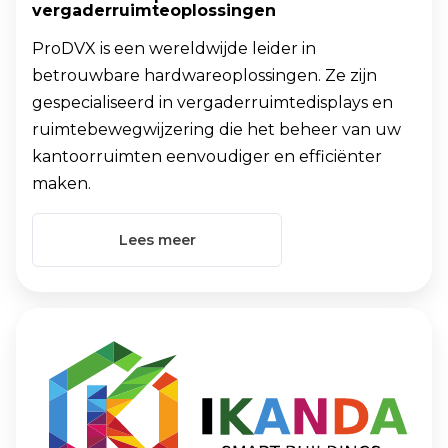
vergaderruimteoplossingen
ProDVX is een wereldwijde leider in
betrouwbare hardwareoplossingen. Ze zijn
gespecialiseerd in vergaderruimtedisplays en
ruimtebewegwijzering die het beheer van uw
kantoorruimten eenvoudiger en efficiënter
maken.
Lees meer
IKANDA
is
onze
partner
op