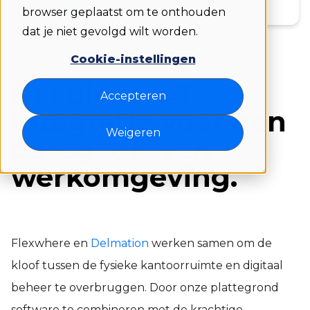
browser geplaatst om te onthouden
dat je niet gevolgd wilt worden.
Cookie-instellingen
Naadloze IoT
Accepteren
integratie voor een
Weigeren
datagedreven
werkomgeving.
Flexwhere en
Delmation
werken samen om de
kloof tussen de fysieke kantoorruimte en digitaal
beheer te overbruggen. Door onze plattegrond
software te combineren met de krachtige