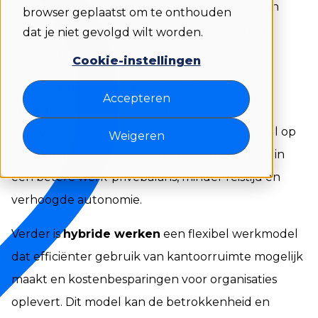
productief zijn, maar ook de flexibiliteit om hun
browser geplaatst om te onthouden
werktijden aan te passen aan hun individuele
dat je niet gevolgd wilt worden.
behoeften.
Cookie-instellingen
Wat betekent hybride voor het werk?
Het
Accepteren
vertegenwoordigt een evolutie in de manier
waarop we werken, waarbij werknemers zowel op
Weigeren
kantoor als op afstand werken, wat resulteert in
een betere werk-privébalans, minder reistijd en
verhoogde autonomie.
Verder is
hybride werken
een flexibel werkmodel
dat efficiënter gebruik van kantoorruimte mogelijk
maakt en kostenbesparingen voor organisaties
oplevert. Dit model kan de betrokkenheid en