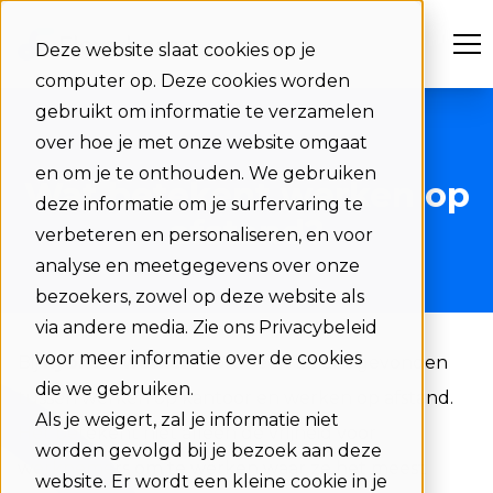
Deze website slaat cookies op je
computer op. Deze cookies worden
gebruikt om informatie te verzamelen
over hoe je met onze website omgaat
en om je te onthouden. We gebruiken
Wat betekent werken op
deze informatie om je surfervaring te
afstand?
verbeteren en personaliseren, en voor
analyse en meetgegevens over onze
bezoekers, zowel op deze website als
via andere media. Zie ons Privacybeleid
voor meer informatie over de cookies
Bij
hybride werken
wordt een balans gevonden
die we gebruiken.
tussen werken op kantoor en werken op afstand.
Als je weigert, zal je informatie niet
Het betekent niet alleen de vrijheid voor
worden gevolgd bij je bezoek aan deze
werknemers om te werken waar ze het meest
website. Er wordt een kleine cookie in je