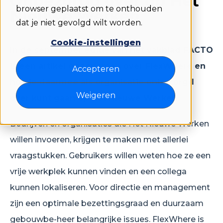
Onbezorgd over op Het
browser geplaatst om te onthouden
Nieuwe Werken
dat je niet gevolgd wilt worden.
Cookie-instellingen
In de september editie van het vakblad FACTO
is een artikel opgenomen over FlexWhere en
Accepteren
hoe je daarmee als organisatie onbezorgd
Weigeren
over kunt gaan op Het Nieuwe Werken.
Bedrijven en organisaties die Het Nieuwe Werken
willen invoeren, krijgen te maken met allerlei
vraagstukken. Gebruikers willen weten hoe ze een
vrije werkplek kunnen vinden en een collega
kunnen lokaliseren. Voor directie en management
zijn een optimale bezettingsgraad en duurzaam
gebouwbe-heer belangrijke issues. FlexWhere is