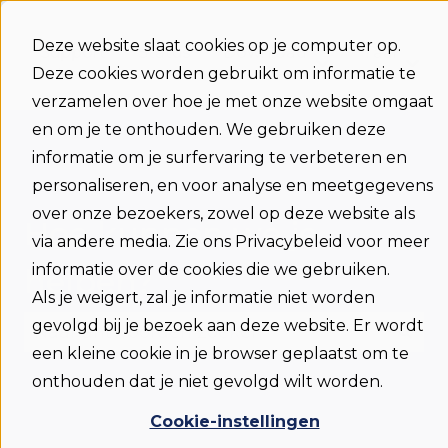
Deze website slaat cookies op je computer op.
Support
Status
Download
Taal
Deze cookies worden gebruikt om informatie te
Submenu ton
Sub
home
verzamelen over hoe je met onze website omgaat
en om je te onthouden. We gebruiken deze
informatie om je surfervaring te verbeteren en
personaliseren, en voor analyse en meetgegevens
over onze bezoekers, zowel op deze website als
Hoe kunnen we je
via andere media. Zie ons Privacybeleid voor meer
informatie over de cookies die we gebruiken.
helpen?
Als je weigert, zal je informatie niet worden
gevolgd bij je bezoek aan deze website. Er wordt
een kleine cookie in je browser geplaatst om te
Er zijn geen suggesties want het zoekveld is
onthouden dat je niet gevolgd wilt worden.
Cookie-instellingen