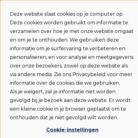
Deze website slaat cookies op je computer op.
Support
Status
Download
Taal
Deze cookies worden gebruikt om informatie te
Submenu ton
Sub
home
verzamelen over hoe je met onze website omgaat
en om je te onthouden. We gebruiken deze
informatie om je surfervaring te verbeteren en
personaliseren, en voor analyse en meetgegevens
over onze bezoekers, zowel op deze website als
Hoe kunnen we je
via andere media. Zie ons Privacybeleid voor meer
informatie over de cookies die we gebruiken.
helpen?
Als je weigert, zal je informatie niet worden
gevolgd bij je bezoek aan deze website. Er wordt
een kleine cookie in je browser geplaatst om te
Er zijn geen suggesties want het zoekveld is
onthouden dat je niet gevolgd wilt worden.
Cookie-instellingen