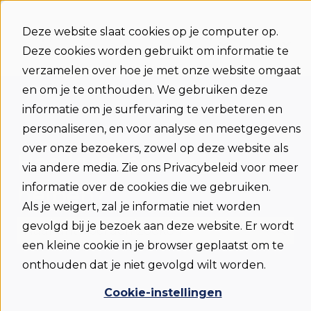
Deze website slaat cookies op je computer op.
Support
Status
Download
Taal
Deze cookies worden gebruikt om informatie te
Submenu ton
Sub
home
verzamelen over hoe je met onze website omgaat
en om je te onthouden. We gebruiken deze
informatie om je surfervaring te verbeteren en
personaliseren, en voor analyse en meetgegevens
over onze bezoekers, zowel op deze website als
Hoe kunnen we je
via andere media. Zie ons Privacybeleid voor meer
informatie over de cookies die we gebruiken.
helpen?
Als je weigert, zal je informatie niet worden
gevolgd bij je bezoek aan deze website. Er wordt
een kleine cookie in je browser geplaatst om te
Er zijn geen suggesties want het zoekveld is
onthouden dat je niet gevolgd wilt worden.
Cookie-instellingen